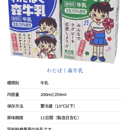
わたぼく森牛乳
種類別
牛乳
内容量
200ml/250ml
保存方法
要冷蔵（10℃以下）
賞味期限
11日間（製造日含む）
学校給食専用の牛乳です。