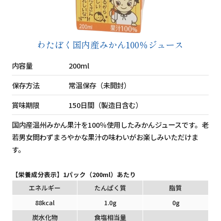
わたぼく国内産みかん100％ジュース
内容量
200ml
保存方法
常温保存（未開封）
賞味期限
150日間（製造日含む）
国内産温州みかん果汁を100％使用したみかんジュースです。老
若男女問わずまろやかな果汁の味わいがお楽しみいただけま
す。
【栄養成分表示】1パック（200ml）あたり
エネルギー
たんぱく質
脂質
88kcal
1.0g
0g
炭水化物
食塩相当量