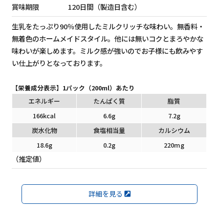
賞味期限
120日間（製造日含む）
生乳をたっぷり90％使用したミルクリッチな味わい。無香料・
無着色のホームメイドスタイル。他には無いコクとまろやかな
味わいが楽しめます。ミルク感が強いのでお子様にも飲みやす
い仕上がりとなっております。
【栄養成分表示】1パック（200ml）あたり
エネルギー
たんぱく質
脂質
166kcal
6.6g
7.2g
炭水化物
食塩相当量
カルシウム
18.6g
0.2g
220mg
（推定値）
詳細を見る