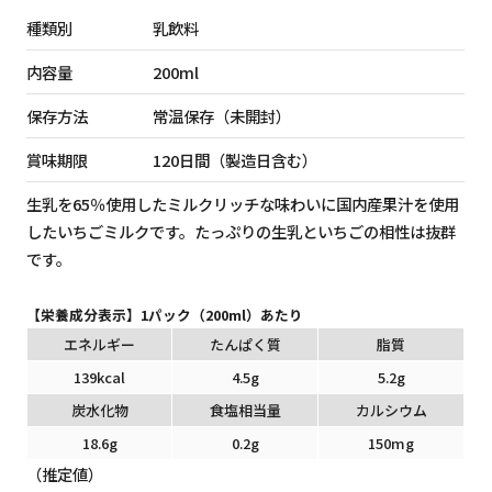
種類別
乳飲料
内容量
200ml
保存方法
常温保存（未開封）
賞味期限
120日間（製造日含む）
生乳を65％使用したミルクリッチな味わいに国内産果汁を使用
したいちごミルクです。たっぷりの生乳といちごの相性は抜群
です。
【栄養成分表示】1パック（200ml）あたり
エネルギー
たんぱく質
脂質
139kcal
4.5g
5.2g
炭水化物
食塩相当量
カルシウム
18.6g
0.2g
150mg
（推定値）