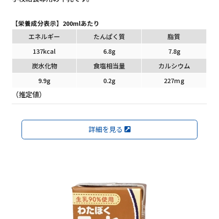
【栄養成分表示】200mlあたり
エネルギー
たんぱく質
脂質
137kcal
6.8g
7.8g
炭水化物
食塩相当量
カルシウム
9.9g
0.2g
227mg
（推定値）
詳細を見る