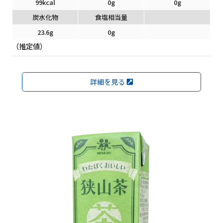
99kcal
0g
0g
炭水化物
食塩相当量
23.6g
0g
（推定値）
詳細を見る