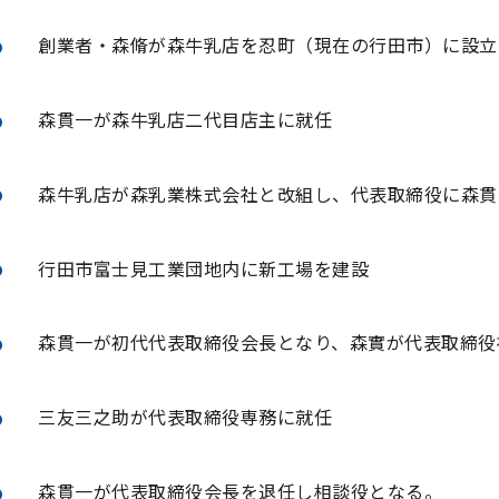
創業者・森脩が森牛乳店を忍町（現在の行田市）に設立
森貫一が森牛乳店二代目店主に就任
森牛乳店が森乳業株式会社と改組し、代表取締役に森貫
行田市富士見工業団地内に新工場を建設
森貫一が初代代表取締役会長となり、森實が代表取締役
三友三之助が代表取締役専務に就任
森貫一が代表取締役会長を退任し相談役となる。