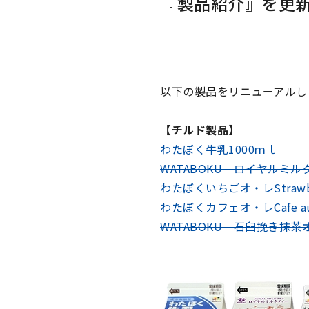
『製品紹介』を更
以下の製品をリニューアルし
【チルド製品】
わたぼく牛乳1000ｍｌ
WATABOKU ロイヤルミル
わたぼくいちごオ・レStrawberr
わたぼくカフェオ・レCafe au 
WATABOKU 石臼挽き抹茶