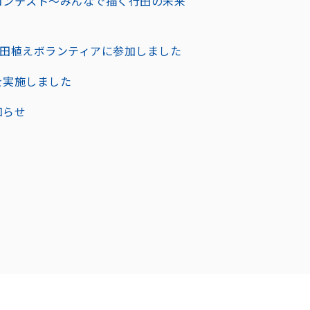
コンテスト～みんなで描く行田の未来
行田」田植えボランティアに参加しました
を実施しました
知らせ
。