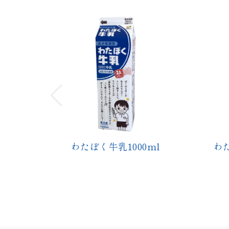
ml
わたぼくコーヒー1000ml